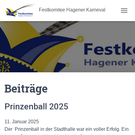
Festkomitee Hagener Karneval
N
A
V
I
G
A
T
I
O
N
U
M
Beiträge
S
C
H
A
Prinzenball 2025
L
T
E
11. Januar 2025
N
Der Prinzenball in der Stadthalle war ein voller Erfolg. Ein