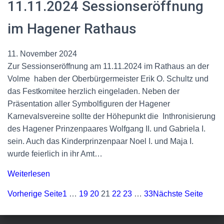
11.11.2024 Sessionseröffnung
im Hagener Rathaus
11. November 2024
Zur Sessionseröffnung am 11.11.2024 im Rathaus an der
Volme haben der Oberbürgermeister Erik O. Schultz und
das Festkomitee herzlich eingeladen. Neben der
Präsentation aller Symbolfiguren der Hagener
Karnevalsvereine sollte der Höhepunkt die Inthronisierung
des Hagener Prinzenpaares Wolfgang II. und Gabriela I.
sein. Auch das Kinderprinzenpaar Noel I. und Maja I.
wurde feierlich in ihr Amt…
Weiterlesen
Vorherige Seite
1
…
19
20
21
22
23
…
33
Nächste Seite