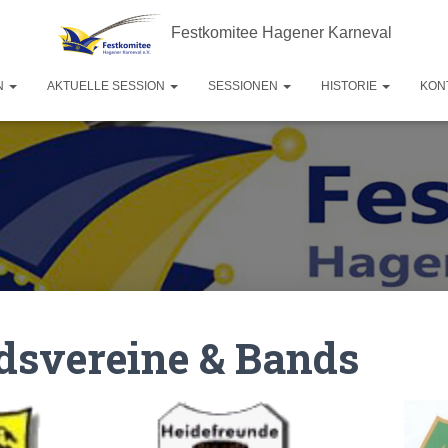
Festkomitee Hagener Karneval
N
AKTUELLE SESSION
SESSIONEN
HISTORIE
KON
dsvereine & Bands