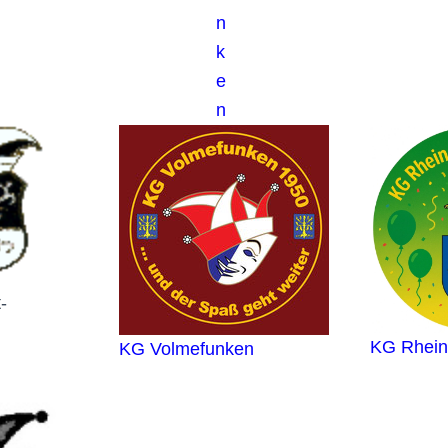
n
k
e
n
-
KG Rhein
KG Volmefunken