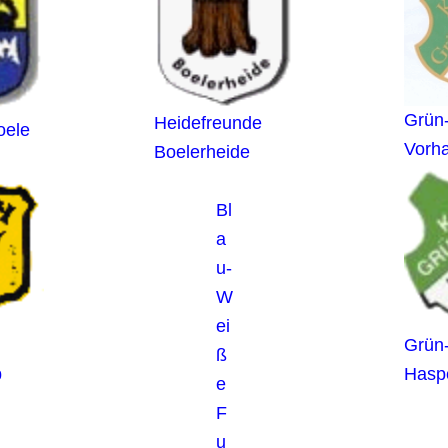
Grün
Heidefreunde
oele
Vorha
Boelerheide
Bl
a
u-
W
ei
Grün
ß
b
Hasp
e
F
u