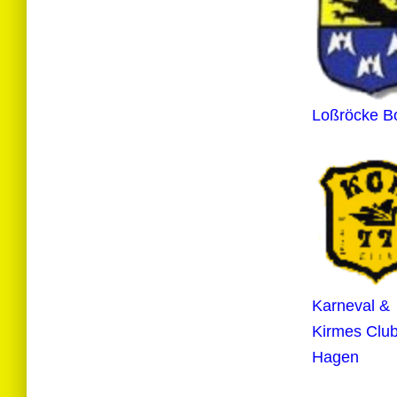
Loßröcke B
Karneval &
Kirmes Clu
Hagen