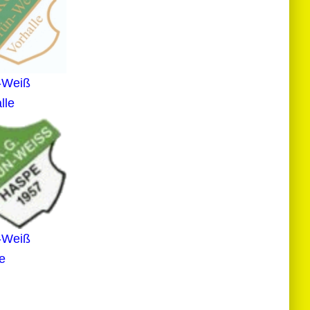
-Weiß
lle
-Weiß
e