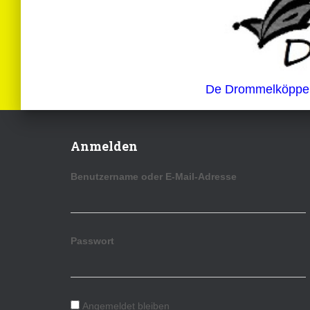
De Drommelköppe
Anmelden
Benutzername oder E-Mail-Adresse
Passwort
Angemeldet bleiben