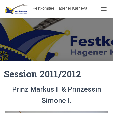
Festkomitee Hagener Karneval
N
A
V
I
G
A
T
I
O
N
U
M
Session 2011/2012
S
C
H
A
Prinz Markus I. & Prinzessin
L
T
Simone I.
E
N