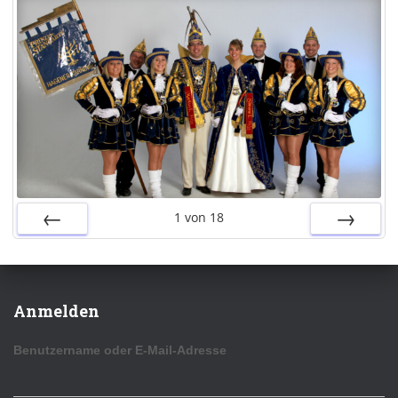
1
von
18
ZURÜCK
VOR
Anmelden
Benutzername oder E-Mail-Adresse