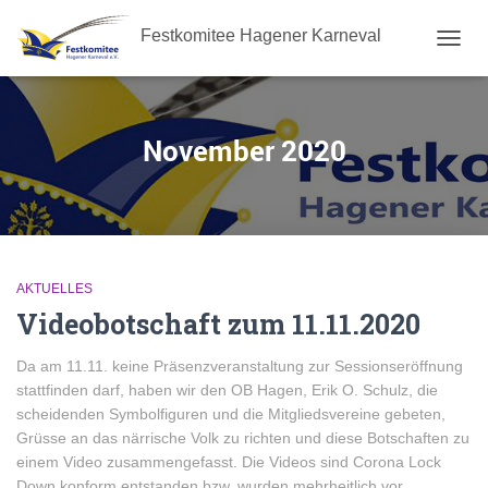
Festkomitee Hagener Karneval
NAVIG
UMSC
November 2020
AKTUELLES
Videobotschaft zum 11.11.2020
Da am 11.11. keine Präsenzveranstaltung zur Sessionseröffnung
stattfinden darf, haben wir den OB Hagen, Erik O. Schulz, die
scheidenden Symbolfiguren und die Mitgliedsvereine gebeten,
Grüsse an das närrische Volk zu richten und diese Botschaften zu
einem Video zusammengefasst. Die Videos sind Corona Lock
Down konform entstanden bzw. wurden mehrheitlich vor