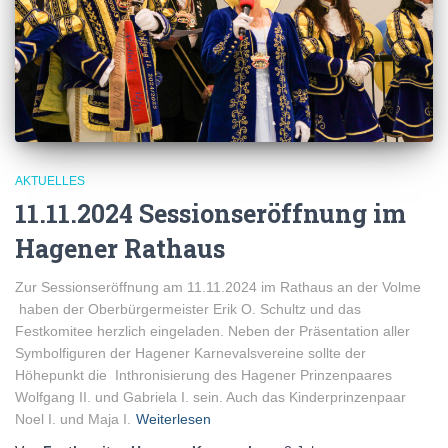
AKTUELLES
11.11.2024 Sessionseröffnung im
Hagener Rathaus
Zur Sessionseröffnung am 11.11.2024 im Rathaus an der Volme
haben der Oberbürgermeister Erik O. Schultz und das
Festkomitee herzlich eingeladen. Neben der Präsentation aller
Symbolfiguren der Hagener Karnevalsvereine sollte der
Höhepunkt die Inthronisierung des Hagener Prinzenpaares
Wolfgang II. und Gabriela I. sein. Auch das Kinderprinzenpaar
Noel I. und Maja I.
Weiterlesen