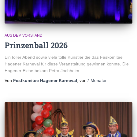
AUS DEM VORSTAND
Prinzenball 2026
Ein toller Abend sowie viele tolle Künstler die das Feskomitee
Hagener Karneval für diese Veranstaltung gewinnen konnte. Die
Hagener Eiche bekam Petra Jochheim.
Von
Festkomitee Hagener Karneval
, vor
7 Monaten