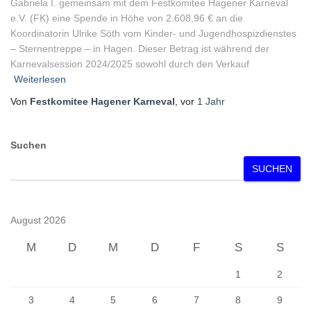
Gabriela I. gemeinsam mit dem Festkomitee Hagener Karneval
e.V. (FK) eine Spende in Höhe von 2.608,96 € an die
Koordinatorin Ulrike Söth vom Kinder- und Jugendhospizdienstes
– Sternentreppe – in Hagen. Dieser Betrag ist während der
Karnevalsession 2024/2025 sowohl durch den Verkauf
Weiterlesen
Von
Festkomitee Hagener Karneval
, vor
1 Jahr
Suchen
SUCHEN
August 2026
M
D
M
D
F
S
S
1
2
3
4
5
6
7
8
9