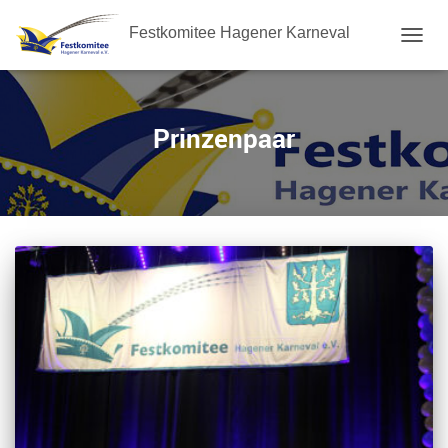
Festkomitee Hagener Karneval
NAVIG
UMSC
Prinzenpaar