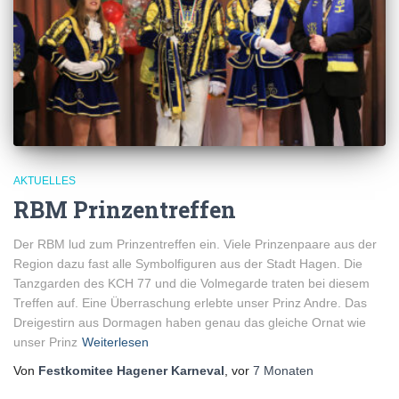
AKTUELLES
RBM Prinzentreffen
Der RBM lud zum Prinzentreffen ein. Viele Prinzenpaare aus der
Region dazu fast alle Symbolfiguren aus der Stadt Hagen. Die
Tanzgarden des KCH 77 und die Volmegarde traten bei diesem
Treffen auf. Eine Überraschung erlebte unser Prinz Andre. Das
Dreigestirn aus Dormagen haben genau das gleiche Ornat wie
unser Prinz
Weiterlesen
Von
Festkomitee Hagener Karneval
, vor
7 Monaten