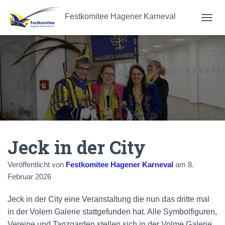
Festkomitee Hagener Karneval
N
A
V
I
G
A
T
I
O
N
U
M
Jeck in der City
S
C
H
Veröffentlicht von
Festkomitee Hagener Karneval
am
8.
A
Februar 2026
L
T
E
Jeck in der City eine Veranstaltung die nun das dritte mal
N
in der Volem Galerie stattgefunden hat. Alle Symbolfiguren,
Vereine und Tanzgarden stellen sich in der Volme Galerie