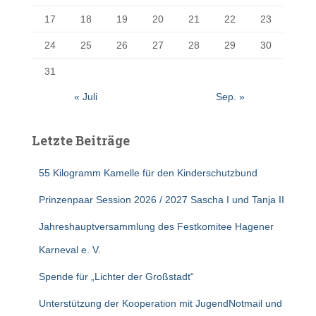
17
18
19
20
21
22
23
24
25
26
27
28
29
30
31
« Juli
Sep. »
Letzte Beiträge
55 Kilogramm Kamelle für den Kinderschutzbund
Prinzenpaar Session 2026 / 2027 Sascha I und Tanja II
Jahreshauptversammlung des Festkomitee Hagener
Karneval e. V.
Spende für „Lichter der Großstadt“
Unterstützung der Kooperation mit JugendNotmail und