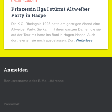
UNCATEGORIZED
Prinzessin Ilga I stürmt Altweiber
Party in Haspe
Die K.G. Rheingold 1925 hatte am gestrigen Abend eine
Altweiber Party. Sie kam mit ihren ganzen Damen die sie
auf der Tour mit hatte ins Boni in Hagen-Haspe. Auch
dort feierten sie noch ausgelassen. Dort
Weiterlesen
Anmelden
Benutzername oder E-Mail-Adresse
Passwort