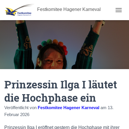
Festkomitee Hagener Karneval
N
A
V
I
G
A
T
I
O
N
U
M
Prinzessin Ilga I läutet
S
C
H
die Hochphase ein
A
L
Veröffentlicht von
Festkomitee Hagener Karneval
am
13.
T
E
Februar 2026
N
Prinzessin Ilga I eröffnet gestern die Hochphase mit ihrer