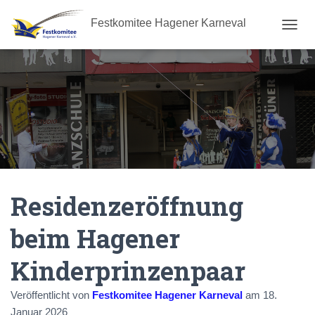
Festkomitee Hagener Karneval
N
A
V
I
G
A
T
I
O
N
U
M
Residenzeröffnung
S
C
H
beim Hagener
A
L
Kinderprinzenpaar
T
E
N
Veröffentlicht von
Festkomitee Hagener Karneval
am
18.
Januar 2026