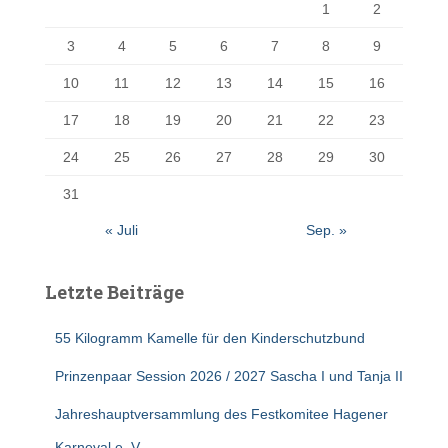
1
2
3
4
5
6
7
8
9
10
11
12
13
14
15
16
17
18
19
20
21
22
23
24
25
26
27
28
29
30
31
« Juli
Sep. »
Letzte Beiträge
55 Kilogramm Kamelle für den Kinderschutzbund
Prinzenpaar Session 2026 / 2027 Sascha I und Tanja II
Jahreshauptversammlung des Festkomitee Hagener
Karneval e. V.