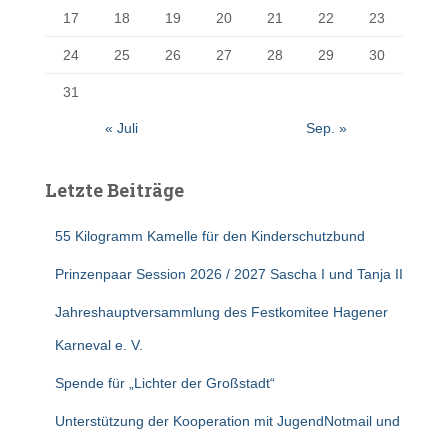
17
18
19
20
21
22
23
24
25
26
27
28
29
30
31
« Juli
Sep. »
Letzte Beiträge
55 Kilogramm Kamelle für den Kinderschutzbund
Prinzenpaar Session 2026 / 2027 Sascha I und Tanja II
Jahreshauptversammlung des Festkomitee Hagener
Karneval e. V.
Spende für „Lichter der Großstadt“
Unterstützung der Kooperation mit JugendNotmail und