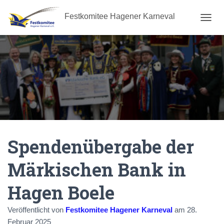
Festkomitee Hagener Karneval
N
A
V
I
G
A
T
I
O
N
U
M
Spendenübergabe der
S
C
H
Märkischen Bank in
A
L
Hagen Boele
T
E
N
Veröffentlicht von
Festkomitee Hagener Karneval
am
28.
Februar 2025