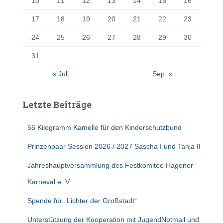
10
11
12
13
14
15
16
17
18
19
20
21
22
23
24
25
26
27
28
29
30
31
« Juli
Sep. »
Letzte Beiträge
55 Kilogramm Kamelle für den Kinderschutzbund
Prinzenpaar Session 2026 / 2027 Sascha I und Tanja II
Jahreshauptversammlung des Festkomitee Hagener
Karneval e. V.
Spende für „Lichter der Großstadt“
Unterstützung der Kooperation mit JugendNotmail und