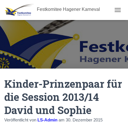
Festkomitee Hagener Karneval
N
A
V
I
G
A
T
I
O
N
U
M
Kinder-Prinzenpaar für
S
C
H
die Session 2013/14
A
L
David und Sophie
T
E
N
Veröffentlicht von
LS-Admin
am
30. Dezember 2015